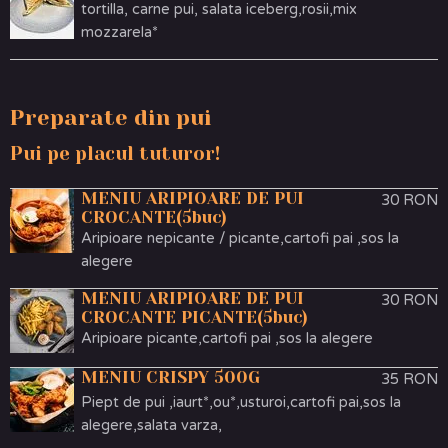
tortilla, carne pui, salata iceberg,rosii,mix
mozzarela*
Preparate din pui
Pui pe placul tuturor!
MENIU ARIPIOARE DE PUI
30 RON
CROCANTE(5buc)
Aripioare nepicante / picante,cartofi pai ,sos la
alegere
MENIU ARIPIOARE DE PUI
30 RON
CROCANTE PICANTE(5buc)
Aripioare picante,cartofi pai ,sos la alegere
MENIU CRISPY 500G
35 RON
Piept de pui ,iaurt*,ou*,usturoi,cartofi pai,sos la
alegere,salata varza,