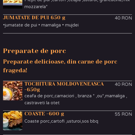
mozzarela*
JUMATATE DE PUI 650 g
40 RON
•jumatate de pui • mamaliga • mujdei
Preparate de porc
Preparate delicioase, din carne de porc
frageda!
TOCHITURA MOLDOVENEASCA
40 RON
-650g
ceafa de porc,carnaciori , branza * ,ou*,mamaliga ,
castraveti la otet
COASTE -600 g
55 RON
Coaste porc,cartofi ,usturoi,sos bbq