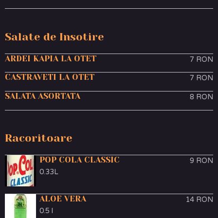
Salate de Insotire
ARDEI KAPIA LA OTET
7 RON
CASTRAVETI LA OTET
7 RON
SALATA ASORTATA
8 RON
Racoritoare
POP COLA CLASSIC
9 RON
0.33L
ALOE VERA
14 RON
0.5 l