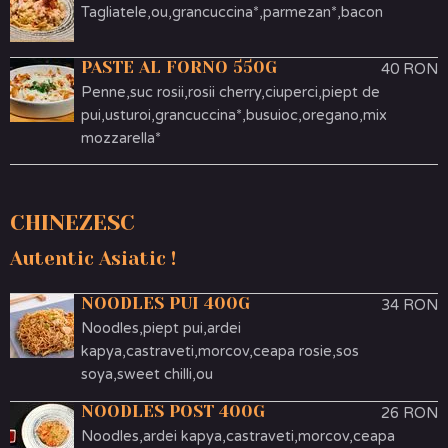
Tagliatele,ou,grancuccina*,parmezan*,bacon
PASTE AL FORNO 550G
40 RON
Penne,suc rosii,rosii cherry,ciuperci,piept de
pui,usturoi,grancuccina*,busuioc,oregano,mix
mozzarella*
CHINEZESC
Autentic Asiatic !
NOODLES PUI 400G
34 RON
Noodles,piept pui,ardei
kapya,castraveti,morcov,ceapa rosie,sos
soya,sweet chilli,ou
NOODLES POST 400G
26 RON
Noodles,ardei kapya,castraveti,morcov,ceapa