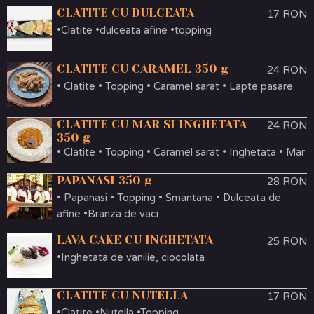
CLATITE CU DULCEATA
17 RON
•Clatite •dulceata afine •topping
CLATITE CU CARAMEL 350 g
24 RON
• Clatite • Topping • Caramel sarat • Lapte pasare
CLATITE CU MAR SI INGHETATA
24 RON
350 g
• Clatite • Topping • Caramel sarat • Inghetata • Mar
PAPANASI 350 g
28 RON
• Papanasi • Topping • Smantana • Dulceata de
afine •Branza de vaci
LAVA CAKE CU INGHETATA
25 RON
•Inghetata de vanilie, ciocolata
CLATITE CU NUTELLA
17 RON
•Clatite •Nutella •Topping