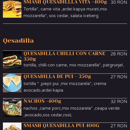
SMASH QUESADILLLA VITA -400g
30 RON
Tortilla*, carne vita ,ardei kapya murati,mix
mozzarella*, sos cedar, salata iceberg.
Qesadilla
QUESADILLA CHILLI CON CARNE
28 RON
350g
tortilla, chilli con carne, mix mozzarella*, patgrunjel,
QUESADILLA DE PUI - 350g
27 RON
tortilla * ,piept pui ,mix mozzarela*, crema
avocado,ardei kapia
NACHOS -400g
32 RON
nachos ,carne porc,mix mozzarela* ,ceapa verde
,avocado,sos cedar,rosii,
SMASH QUESADILLA PUI 400G
27 RON