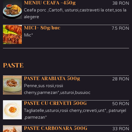
MENIU CEAFA -450g
38 RON
Ceafa porc ,Cartofi, usturoi,castraveti la otet,sos la
alegere
MICI- 80g/buc
7.5 RON
Mic*
PASTE
PASTE ARABIATA 500g
28 RON
Penne,sus rosii,rosii
cherry,parmezan*,usturoi,busuioc
PASTE CU CREVETI 500G
50 RON
Tagliatelle,usturoi,rosii cherry,creveti,unt*, patrunjel
,parmezan*
PASTE CARBONARA 500G
33 RON