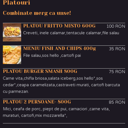
Platouri
Combinate merg ca unse!
PLATOU FRITTO MISTO 600G
100 RON
Creveti, inele calamar,tentacule calamar,file salau
MENIU FISH AND CHIPS 400g
35 RON
File salau,sos hello ,cartofi pai
PLATOU BURGER SMASH 800G
75 RON
Carne vita,chifla briosa,salata iceberg,sos hello*,sos
cedar*,ceapa caramelizata,castraveti murati, cartofi barcuta
cu parmezan.
PLATOU 2 PERSOANE- 800G
85 RON
Mici, ceafa de porc, piept de pui, carnaciori ,carne vita,
muraturi, cartofi,mix mozzarella*,