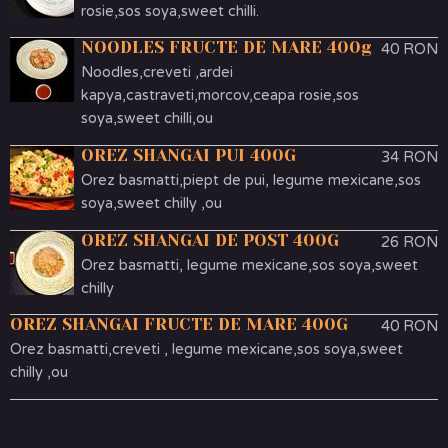
rosie,sos soya,sweet chilli.
NOODLES FRUCTE DE MARE 400g
40 RON
Noodles,creveti ,ardei
kapya,castraveti,morcov,ceapa rosie,sos
soya,sweet chilli,ou
OREZ SHANGAI PUI 400G
34 RON
Orez basmatti,piept de pui, legume mexicane,sos
soya,sweet chilly ,ou
OREZ SHANGAI DE POST 400G
26 RON
Orez basmatti, legume mexicane,sos soya,sweet
chilly
OREZ SHANGAI FRUCTE DE MARE 400G
40 RON
Orez basmatti,creveti , legume mexicane,sos soya,sweet
chilly ,ou