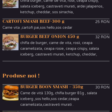
chifla burger, carne de vita, rosii, ceapa crispy,
salata iceberg, castraveti murati, ardei jalapenos,
ketchup, cheddar, sos sirrachia,
CARTOFI SMASH BEEF-300 g
25 RON
Carne vita ,cartofi pai,sos hello,sos cedar
BURGER BEEF ONION 450 g
32 RON
chifla de burger, carne de vita, rosii, ceapa
caramelizata, ceapa rosie, ceapa crispy, salata
iceberg, castraveti murati, ketchup, cheddar,
Produse noi !
BURGER BOON SMASH - 350g
30 RON
Carne de vită 130g, chifla burger 81g , salata
iceberg ,sos hello,sos cedar,ceapa
caramelizata,castraveti murati .