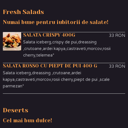
Fresh Salads
Numai bune pentru iubitorii de salate!
SALATA CRISPY 400G
33 RON
Salata iceberg,crispy de pui,dreassing
,crutoane,ardei kapya,castraveti,morcov,rosii
cherry,telemea*
SALATA ROSSO CU PIEPT DE PUI 400 G
33 RON
Salata iceberg,dreassing ,crutoane,ardei
kapya,castraveti,morcov,rosii cherry,piept de pui ,scale
parmezan*
Deserts
Cel mai bun dulce!