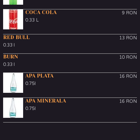
COCA COLA
9 RON
0.33 L
RED BULL
13 RON
0.33 l
BURN
10 RON
0.33 l
APA PLATA
16 RON
0.75l
APA MINERALA
16 RON
0.75l