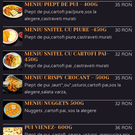
MENIU PIEPT DE PUI - 400G
35 RON
Piept de pui,cartofi pai/piure,sos la
alegere,castraveti murati
MENIU SNITEL CU PIURE -450G
30 RON
Piept de pui,cartofi piure,castraveti murati
MENIU SNITEL CU CARTOFI PAI-
32 RON
450G
Piept de pui,cartofi pai ,castraveti murati
MENIU CRISPY CROCANT - 500G
35 RON
Piept de pui ,iaurt*,ou*,usturoi,cartofi pai,sos la
alegere,salata varza,
MENIU NUGGETS 500G
32 RON
Nuggets ,cartofi pai, sos la alegere
PUI VIENEZ- 600G
36 RON
Piept de pui ,cartofi ,ceapa ,usturoi, grancucina,mix