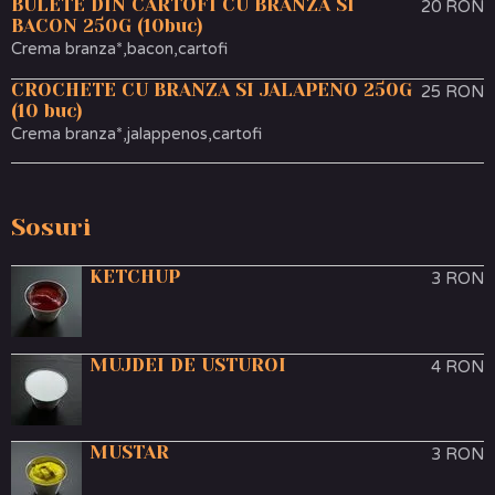
BULETE DIN CARTOFI CU BRANZA SI
20 RON
BACON 250G (10buc)
Crema branza*,bacon,cartofi
CROCHETE CU BRANZA SI JALAPENO 250G
25 RON
(10 buc)
Crema branza*,jalappenos,cartofi
Sosuri
KETCHUP
3 RON
MUJDEI DE USTUROI
4 RON
MUSTAR
3 RON