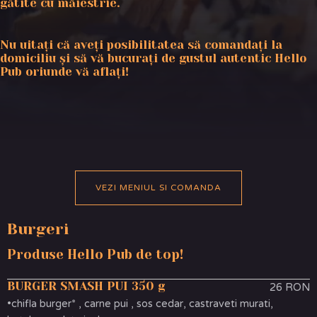
gătite cu măiestrie.
Nu uitați că aveți posibilitatea să comandați la
domiciliu și să vă bucurați de gustul autentic Hello
Pub oriunde vă aflați!
VEZI MENIUL SI COMANDA
Burgeri
Produse Hello Pub de top!
BURGER SMASH PUI 350 g
26 RON
•chifla burger* , carne pui , sos cedar, castraveti murati,